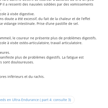
CP il a ressenti des nausées soldées par des vomissements
.
cole à visée digestive.
s doute a été excessif, du fait de la chaleur et de l’effet
 vidange intestinale. Prise d’une pastille de sel.
sommeil, le coureur ne présente plus de problèmes digestifs.
le à visée ostéo-articulatoire, travail articulatoire.
heures.
anifeste plus de problèmes digestifs. La fatigue est
rs sont douloureuses.
res inférieurs et du rachis.
ds en Ultra-Endurance ( part 4: consulte 3)