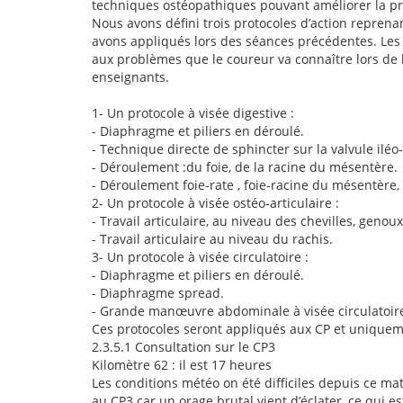
techniques ostéopathiques pouvant améliorer la pr
Nous avons défini trois protocoles d’action repren
avons appliqués lors des séances précédentes. Les 
aux problèmes que le coureur va connaître lors de l
enseignants.
1- Un protocole à visée digestive :
- Diaphragme et piliers en déroulé.
- Technique directe de sphincter sur la valvule iléo-
- Déroulement :du foie, de la racine du mésentère.
- Déroulement foie-rate , foie-racine du mésentère,
2- Un protocole à visée ostéo-articulaire :
- Travail articulaire, au niveau des chevilles, genou
- Travail articulaire au niveau du rachis.
3- Un protocole à visée circulatoire :
- Diaphragme et piliers en déroulé.
- Diaphragme spread.
- Grande manœuvre abdominale à visée circulatoir
Ces protocoles seront appliqués aux CP et uniquemen
2.3.5.1
Consultation sur le CP3
Kilomètre 62 : il est 17 heures
Les conditions météo on été difficiles depuis ce ma
au CP3 car un orage brutal vient d’éclater, ce qui 