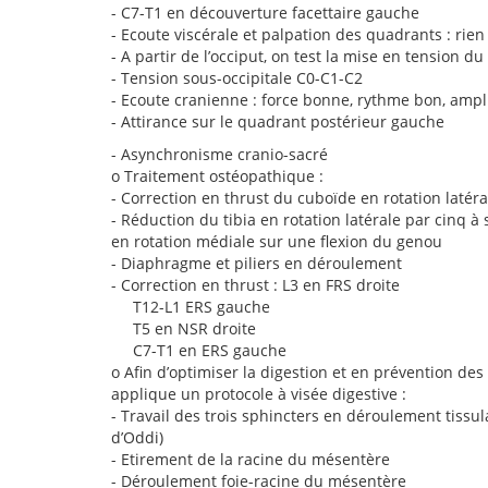
-
C7-T1 en découverture facettaire gauche
-
Ecoute viscérale et palpation des quadrants : rien
-
A partir de l’occiput, on test la mise en tension d
-
Tension sous-occipitale C0-C1-C2
-
Ecoute cranienne : force bonne, rythme bon, amp
-
Attirance sur le quadrant postérieur gauche
-
Asynchronisme cranio-sacré
o
Traitement ostéopathique :
-
Correction en thrust du cuboïde en rotation latéra
-
Réduction du tibia en rotation latérale par cinq à
en rotation médiale sur une flexion du genou
-
Diaphragme et piliers en déroulement
-
Correction en thrust : L3 en FRS droite
T12-L1 ERS gauche
T5 en NSR droite
C7-T1 en ERS gauche
o
Afin d’optimiser la digestion et en prévention de
applique un protocole à visée digestive :
-
Travail des trois sphincters en déroulement tissul
d’Oddi)
-
Etirement de la racine du mésentère
-
Déroulement foie-racine du mésentère