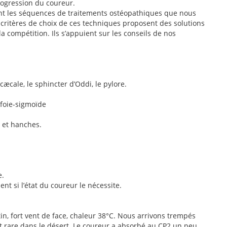
ogression du coureur.
ant les séquences de traitements ostéopathiques que nous
critères de choix de ces techniques proposent des solutions
a compétition. Ils s’appuient sur les conseils de nos
cæcale, le sphincter d’Oddi, le pylore.
 foie-sigmoïde
x et hanches.
e.
t si l’état du coureur le nécessite.
tin, fort vent de face, chaleur 38°C. Nous arrivons trempés
est rare dans le désert. Le coureur a absorbé au CP2 un peu