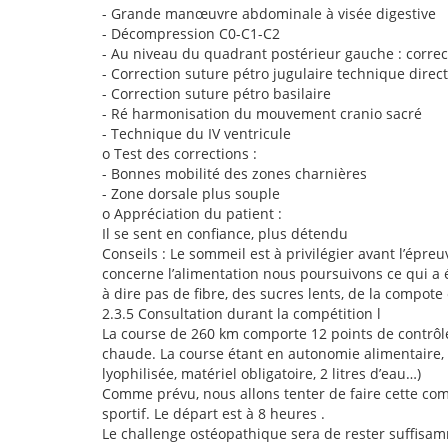
-
Grande manœuvre abdominale à visée digestive
-
Décompression C0-C1-C2
-
Au niveau du quadrant postérieur gauche : correc
-
Correction suture pétro jugulaire technique direc
-
Correction suture pétro basilaire
-
Ré harmonisation du mouvement cranio sacré
-
Technique du IV ventricule
o
Test des corrections :
-
Bonnes mobilité des zones charnières
-
Zone dorsale plus souple
o
Appréciation du patient :
Il se sent en confiance, plus détendu
Conseils : Le sommeil est à privilégier avant l’épr
concerne l’alimentation nous poursuivons ce qui a é
à dire pas de fibre, des sucres lents, de la compote
2.3.5
Consultation durant la compétition l
La course de 260 km comporte 12 points de contrôle 
chaude. La course étant en autonomie alimentaire,
lyophilisée, matériel obligatoire, 2 litres d’eau…)
Comme prévu, nous allons tenter de faire cette comp
sportif. Le départ est à 8 heures .
Le challenge ostéopathique sera de rester suffisa