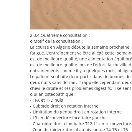
2.3.4
Quatrième consultation :
o
Motif de la consultation :
La course en Algérie débute la semaine prochaine.
fatigué. L’entraînement va être allégé cette semain
est de meilleure qualité, une alimentation équilibr
est de meilleure qualité lors de l’effort, la chevill
entrainements comme il y a quelques mois, obligean
Le patient souhaite donc partir dans de bonnes disp
deux nuits sans dormir. Il rappelle cependant deux
cheville droite et ses problèmes digestifs. Il se s
o
Bilan ostéopathique :
-
TFA et TFD nuls
-
Cuboïde droit en rotation interne
-
Limitation du genou droit en rotation interne
-
L3 en découverture facettaire gauche
-
Charnière dorso-lombaire T12-L1 en recouverture 
-
Zone de raideur dorsal au niveau de T4-T5 et T6