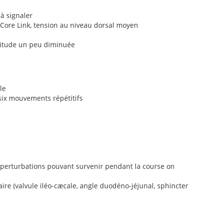
 à signaler
u Core Link, tension au niveau dorsal moyen
litude un peu diminuée
le
 six mouvements répétitifs
s perturbations pouvant survenir pendant la course on
aire (valvule iléo-cæcale, angle duodéno-jéjunal, sphincter