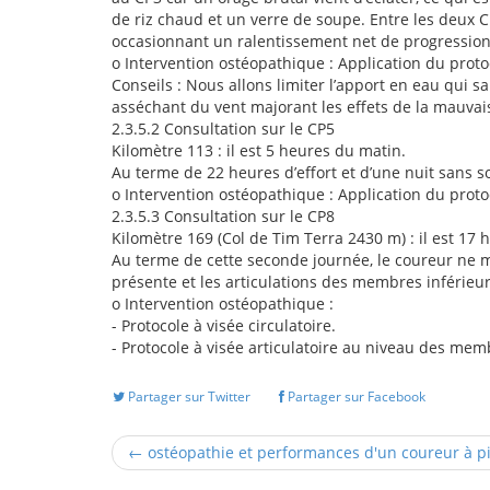
de riz chaud et un verre de soupe. Entre les deux 
occasionnant un ralentissement net de progression
o
Intervention ostéopathique : Application du proto
Conseils : Nous allons limiter l’apport en eau qui san
asséchant du vent majorant les effets de la mauvaise
2.3.5.2
Consultation sur le CP5
Kilomètre 113 : il est 5 heures du matin.
Au terme de 22 heures d’effort et d’une nuit sans 
o
Intervention ostéopathique : Application du protoco
2.3.5.3
Consultation sur le CP8
Kilomètre 169 (Col de Tim Terra 2430 m) : il est 17 
Au terme de cette seconde journée, le coureur ne m
présente et les articulations des membres inférieu
o
Intervention ostéopathique :
-
Protocole à visée circulatoire.
-
Protocole à visée articulatoire au niveau des memb
Partager sur Twitter
Partager sur Facebook
← ostéopathie et performances d'un coureur à pie