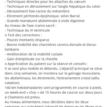
-
Techniques directes pour les attaches du cæcum
-
Technique en déroulement sur l’angle hépatique du colon
-
Déroulement foie-racine du mésentère
-
Etirement péritonéo-épiphoïque, selon Barral
-
Grande manœuvre abdominale à visée digestive
Au niveau de l’axe cranio-sacré :
-
Technique du IV ventricule
o
Test des corrections :
-
Pouces montants disparus
-
Bonne mobilité des charnières cervico-dorsale et dorso-
lombaire
-
Amélioration de la mobilité costale
-
Gain d’amplitude sur la cheville
o
Appréciation du patient sur la séance et conseils :
Il se sent plus mobile et détendu. L’objectif principal se situe
dans cinq semaines, on insistera sur le gainage musculaire,
les abdominaux, les étirements, l’entrainement croisé (vélo,
natation).
140 km hebdomadaires sont programmés en course à pieds,
un week-end « choc » de 15 heures de course sur deux jours
à Chamonix est prévu.
Au niveau alimentaire, nous décidons dans les deux
semaines qui précédent l’objectif de diminuer les fibres (pas