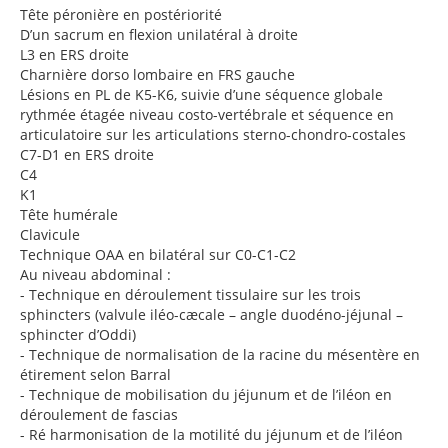
Tête péronière en postériorité
D’un sacrum en flexion unilatéral à droite
L3 en ERS droite
Charnière dorso lombaire en FRS gauche
Lésions en PL de K5-K6, suivie d’une séquence globale
rythmée étagée niveau costo-vertébrale et séquence en
articulatoire sur les articulations sterno-chondro-costales
C7-D1 en ERS droite
C4
K1
Tête humérale
Clavicule
Technique OAA en bilatéral sur C0-C1-C2
Au niveau abdominal :
-
Technique en déroulement tissulaire sur les trois
sphincters (valvule iléo-cæcale – angle duodéno-jéjunal –
sphincter d’Oddi)
-
Technique de normalisation de la racine du mésentère en
étirement selon Barral
-
Technique de mobilisation du jéjunum et de l’iléon en
déroulement de fascias
-
Ré harmonisation de la motilité du jéjunum et de l’iléon