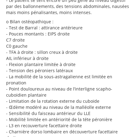
-
Le patient se sent encore un peu gêné au niveau digestif
par des ballonnements, des tensions abdominales, nausées
mais moins pénalisantes, moins intenses.
o
Bilan ostéopathique :
-
Test de Barral : attirance antérieure
-
Pouces montants : EIPS droite
C7 droite
C0 gauche
-
TFA à droite : sillon creux à droite
AIL inférieur à droite
-
Flexion plantaire limitée à droite
-
Tension des péroniers latéraux
-
La mobilité de la sous-astragalienne est limitée en
pronation
-
Point douloureux au niveau de l’interligne scapho-
cuboïdien plantaire
-
Limitation de la rotation externe du cuboïde
-
Œdème modéré au niveau de la malléolle externe
-
Sensibilité du faisceau antérieur du LLE
-
Mobilité limitée en antériorité de la téte péronière
-
L3 en recouverture facettaire droite
-
Charnière dorso lombaire en découverture facettaire