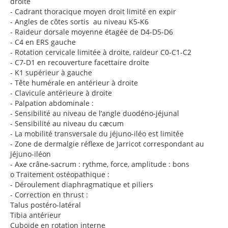
droite
-
Cadrant thoracique moyen droit limité en expir
-
Angles de côtes sortis au niveau K5-K6
-
Raideur dorsale moyenne étagée de D4-D5-D6
-
C4 en ERS gauche
-
Rotation cervicale limitée à droite, raideur C0-C1-C2
-
C7-D1 en recouverture facettaire droite
-
K1 supérieur à gauche
-
Tête humérale en antérieur à droite
-
Clavicule antérieure à droite
-
Palpation abdominale :
-
Sensibilité au niveau de l’angle duodéno-jéjunal
-
Sensibilité au niveau du cæcum
-
La mobilité transversale du jéjuno-iléo est limitée
-
Zone de dermalgie réflexe de Jarricot correspondant au
jéjuno-iléon
-
Axe crâne-sacrum : rythme, force, amplitude : bons
o
Traitement ostéopathique :
-
Déroulement diaphragmatique et piliers
-
Correction en thrust :
Talus postéro-latéral
Tibia antérieur
Cuboïde en rotation interne