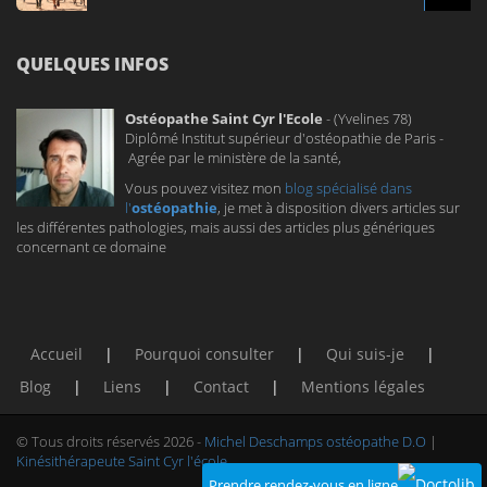
QUELQUES INFOS
Ostéopathe Saint Cyr l'Ecole
- (Yvelines 78)
Diplômé Institut supérieur d'ostéopathie de Paris -
Agrée par le ministère de la santé,
Vous pouvez visitez mon
blog spécialisé dans
l'
ostéopathie
, je met à disposition divers articles sur
les différentes pathologies, mais aussi des articles plus génériques
concernant ce domaine
Accueil
Pourquoi consulter
Qui suis-je
Blog
Liens
Contact
Mentions légales
© Tous droits réservés 2026 -
Michel Deschamps ostéopathe D.O
|
Kinésithérapeute Saint Cyr l'école
Développeur web
Prendre rendez-vous en ligne